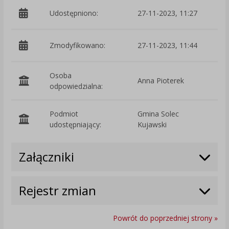
Udostępniono:
27-11-2023, 11:27
Zmodyfikowano:
27-11-2023, 11:44
p
Osoba
Anna Pioterek
odpowiedzialna:
Podmiot
Gmina Solec
O
udostępniający:
Kujawski
Załączniki
Rejestr zmian
Powrót do poprzedniej strony »