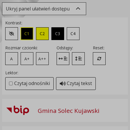
Ukryj panel ułatwień dostępu
Kontrast:
C1
C2
C3
C4
Zmień kontrast na domyślny
Rozmiar czcionki:
Odstępy:
Reset:
A
A+
A++
Zmień odstęp między literami
Zmień interlinię i margines
Przywróć ustawi
Lektor:
Czytaj odnośniki
Czytaj tekst
Gmina Solec Kujawski