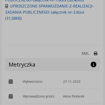
PUBLICZNEGO-załącznik-nr-1.docx (36,40KB)
UPROSZCZONE-SPRAWOZDANIE-Z-REALIZACJI-
ZADANIA-PUBLICZNEGO-załącznik-nr-2.docx
(31,58KB)
Druk
XML
Metryczka
Wytworzono:
27-11-2023
p
Wprowadzono przez:
Anna Pioterek