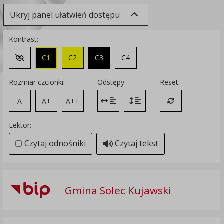
Ukryj panel ułatwień dostępu
Kontrast:
C1
C2
C3
C4
Zmień kontrast na domyślny
Rozmiar czcionki:
Odstępy:
Reset:
A
A+
A++
Zmień odstęp między literami
Zmień interlinię i margines
Przywróć ustawi
Lektor:
Czytaj odnośniki
Czytaj tekst
Gmina Solec Kujawski