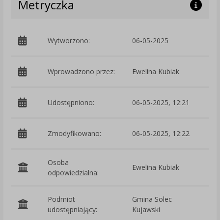
Metryczka
Wytworzono:
06-05-2025
p
Wprowadzono przez:
Ewelina Kubiak
Udostępniono:
06-05-2025, 12:21
Zmodyfikowano:
06-05-2025, 12:22
p
Osoba
Ewelina Kubiak
odpowiedzialna:
Podmiot
Gmina Solec
O
udostępniający:
Kujawski