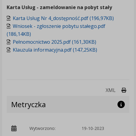
Karta Usług - zameldowanie na pobyt stały
Karta Usług Nr 4_dostępność.pdf (196,97KB)
Wniosek - zgłoszenie pobytu stałego.pdf
(186,14KB)
Pełnomocnictwo 2025.pdf (161,30KB)
Klauzula informacyjna.pdf (147,25KB)
Druk
XML
Metryczka
p
Wytworzono:
19-10-2023
C