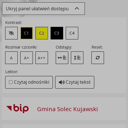
Ukryj panel ułatwień dostępu
Kontrast:
C1
C2
C3
C4
Zmień kontrast na domyślny
Rozmiar czcionki:
Odstępy:
Reset:
A
A+
A++
Zmień odstęp między literami
Zmień interlinię i margines
Przywróć ustawi
Lektor:
Czytaj odnośniki
Czytaj tekst
Gmina Solec Kujawski