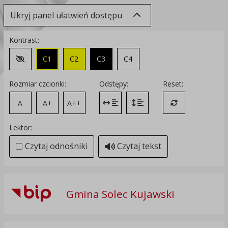
Ukryj panel ułatwień dostępu
Kontrast:
C1
C2
C3
C4
Zmień kontrast na domyślny
Rozmiar czcionki:
Odstępy:
Reset:
A
A+
A++
Zmień odstęp między literami
Zmień interlinię i margines
Przywróć ustawi
Lektor:
Czytaj odnośniki
Czytaj tekst
Gmina Solec Kujawski