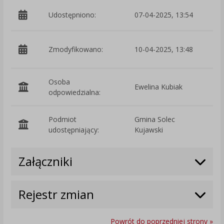
Udostępniono:
07-04-2025, 13:54
p
Zmodyfikowano:
10-04-2025, 13:48
C
Osoba
Ewelina Kubiak
odpowiedzialna:
Podmiot
Gmina Solec
O
udostępniający:
Kujawski
Załączniki
Rejestr zmian
Powrót do poprzedniej strony »