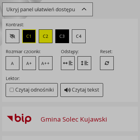
Ukryj panel ułatwień dostępu
Kontrast:
C1
C2
C3
C4
Zmień kontrast na domyślny
Rozmiar czcionki:
Odstępy:
Reset:
A
A+
A++
Zmień odstęp między literami
Zmień interlinię i margines
Przywróć ustawi
Lektor:
Czytaj odnośniki
Czytaj tekst
Gmina Solec Kujawski