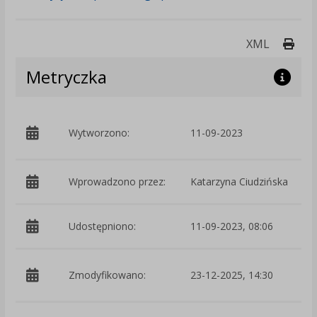
Druk
XML
Metryczka
p
Wytworzono:
11-09-2023
C
Wprowadzono przez:
Katarzyna Ciudzińska
Udostępniono:
11-09-2023, 08:06
p
Zmodyfikowano:
23-12-2025, 14:30
C