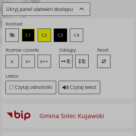
Ukryj panel ułatwień dostępu
Kontrast:
C1
C2
C3
C4
Zmień kontrast na domyślny
Rozmiar czcionki:
Odstępy:
Reset:
A
A+
A++
Zmień odstęp między literami
Zmień interlinię i margines
Przywróć ustawi
Lektor:
Czytaj odnośniki
Czytaj tekst
Gmina Solec Kujawski