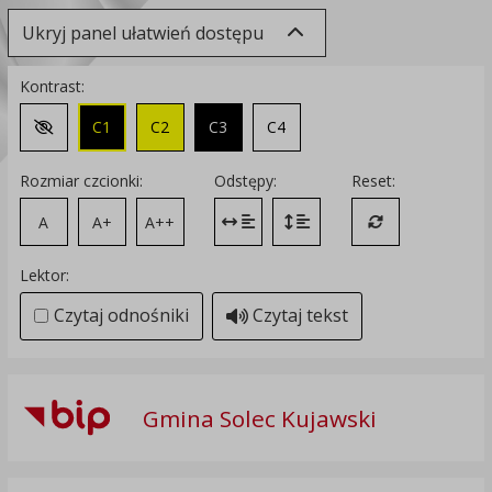
Ukryj panel ułatwień dostępu
Kontrast:
C1
C2
C3
C4
Zmień kontrast na domyślny
Rozmiar czcionki:
Odstępy:
Reset:
A
A+
A++
Zmień odstęp między literami
Zmień interlinię i margines
Przywróć ustawi
Lektor:
Czytaj odnośniki
Czytaj tekst
Gmina Solec Kujawski