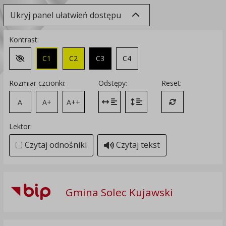
Ukryj panel ułatwień dostępu
Kontrast:
C1
C2
C3
C4
Zmień kontrast na domyślny
Rozmiar czcionki:
Odstępy:
Reset:
A
A+
A++
Zmień odstęp między literami
Zmień interlinię i margines
Przywróć ustawi
Lektor:
Czytaj odnośniki
Czytaj tekst
Gmina Solec Kujawski