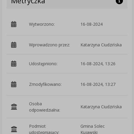
Metryczka
p
Wytworzono:
16-08-2024
C
Wprowadzono przez:
Katarzyna Ciudzińska
Udostępniono:
16-08-2024, 13:26
p
Zmodyfikowano:
16-08-2024, 13:27
C
Osoba
Katarzyna Ciudzińska
odpowiedzialna:
Podmiot
Gmina Solec
O
udostępniający:
Kujawski