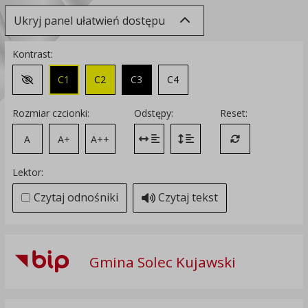
Ukryj panel ułatwień dostępu
Kontrast:
C1
C2
C3
C4
Zmień kontrast na domyślny
Rozmiar czcionki:
Odstępy:
Reset:
A
A+
A++
Zmień odstęp między literami
Zmień interlinię i margines
Przywróć ustawi
Lektor:
Czytaj odnośniki
Czytaj tekst
Gmina Solec Kujawski