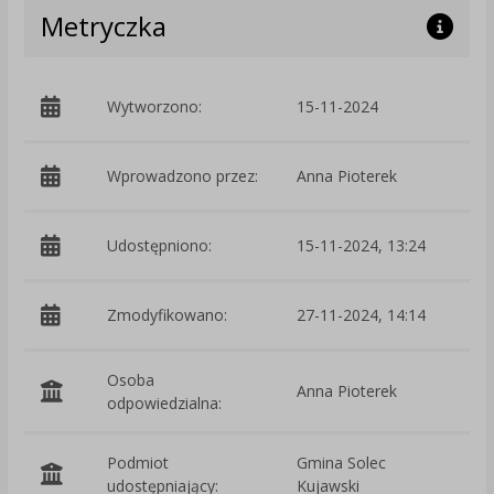
Metryczka
Wytworzono:
15-11-2024
p
Wprowadzono przez:
Anna Pioterek
Udostępniono:
15-11-2024, 13:24
Zmodyfikowano:
27-11-2024, 14:14
p
Osoba
Anna Pioterek
odpowiedzialna:
Podmiot
Gmina Solec
O
udostępniający:
Kujawski