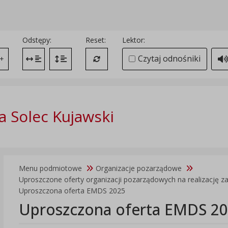
Odstępy:
Reset:
Lektor:
Czytaj odnośniki
+
Zmień odstęp między literami
Zmień interlinię i margines między paragrafami
Przywróć ustawienia domyślne
 Solec Kujawski
Menu podmiotowe
Organizacje pozarządowe
Uproszczone oferty organizacji pozarządowych na realizację z
Uproszczona oferta EMDS 2025
Uproszczona oferta EMDS 2