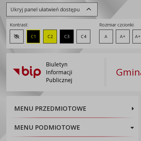
Ukryj panel ułatwień dostępu
Kontrast:
Rozmiar czcionki:
C1
C2
C3
C4
A
A+
A+
Zmień kontrast na domyślny
Biuletyn
Gmina
Informacji
Publicznej
MENU PRZEDMIOTOWE
MENU PODMIOTOWE