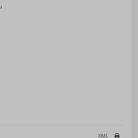
u
Drukuj 
XML