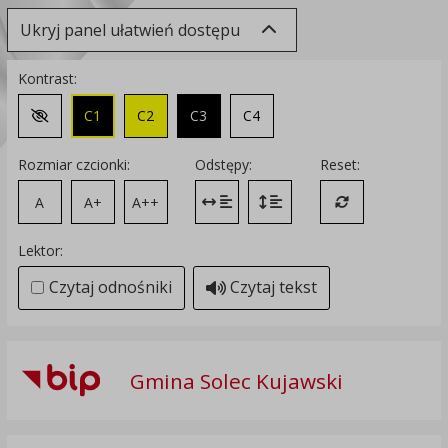
Ukryj panel ułatwień dostępu
Kontrast:
C1
C2
C3
C4
Zmień kontrast na domyślny
Rozmiar czcionki:
Odstępy:
Reset:
A
A+
A++
Zmień odstęp między literami
Zmień interlinię i margines
Przywróć ustawi
Lektor:
Czytaj odnośniki
Czytaj tekst
Gmina Solec Kujawski