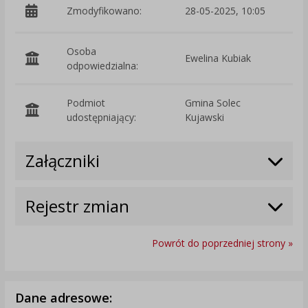
Zmodyfikowano:
28-05-2025, 10:05
p
Osoba
Ewelina Kubiak
odpowiedzialna:
Podmiot
Gmina Solec
O
udostępniający:
Kujawski
Załączniki
Rejestr zmian
Powrót do poprzedniej strony »
Dane adresowe: