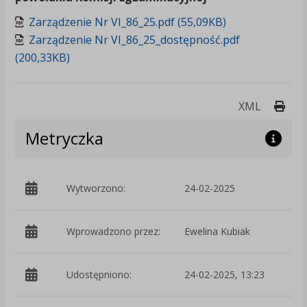
Zarządzenie Nr VI_86_25.pdf (55,09KB)
Zarządzenie Nr VI_86_25_dostępność.pdf
(200,33KB)
Druk
XML
Metryczka
Wytworzono:
24-02-2025
p
Wprowadzono przez:
Ewelina Kubiak
Udostępniono:
24-02-2025, 13:23