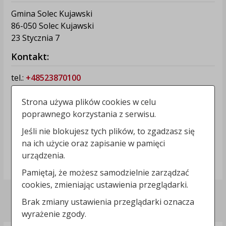
Gmina Solec Kujawski
86-050 Solec Kujawski
23 Stycznia 7
Kontakt:
tel.:
+48523870100
e-mail:
solec@soleckujawski.pl
strona www:
www.soleckujawski.pl
Strona używa plików cookies w celu
poprawnego korzystania z serwisu.
Informacje dodatkowe:
Jeśli nie blokujesz tych plików, to zgadzasz się
NIP: 5542892492
na ich użycie oraz zapisanie w pamięci
REGON: 092350702
urządzenia.
Numer konta: 23 1240 3507 1111 0000 3057 6535
Pamiętaj, że możesz samodzielnie zarządzać
cookies, zmieniając ustawienia przeglądarki.
Polityka prywatności
Brak zmiany ustawienia przeglądarki oznacza
wyrażenie zgody.