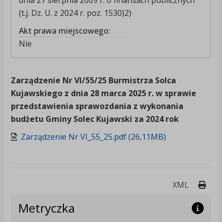
dnia 27 sierpnia 2009 r. o finansach publicznych
(t.j. Dz. U. z 2024 r. poz. 1530)2)
Akt prawa miejscowego:
Nie
Zarządzenie Nr VI/55/25 Burmistrza Solca
Kujawskiego z dnia 28 marca 2025 r. w sprawie
przedstawienia sprawozdania z wykonania
budżetu Gminy Solec Kujawski za 2024 rok
Zarządzenie Nr VI_55_25.pdf (26,11MB)
Druk
XML
Metryczka