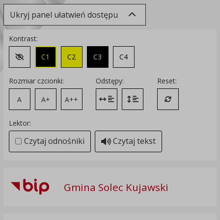
Ukryj panel ułatwień dostępu
Kontrast:
C1
C2
C3
C4
Zmień kontrast na domyślny
Rozmiar czcionki:
Odstępy:
Reset:
A
A+
A++
Zmień odstęp między literami
Zmień interlinię i margines
Przywróć ustawi
Lektor:
Czytaj odnośniki
Czytaj tekst
Gmina Solec Kujawski