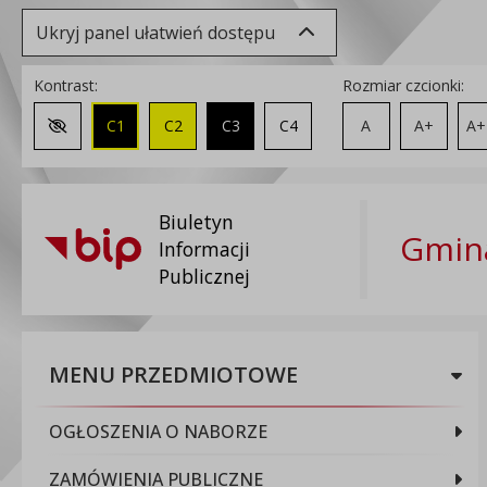
Ukryj panel ułatwień dostępu
Kontrast:
Rozmiar czcionki:
C1
C2
C3
C4
A
A+
A+
Zmień kontrast na domyślny
Biuletyn
Gmina
Informacji
Publicznej
MENU PRZEDMIOTOWE
OGŁOSZENIA O NABORZE
ZAMÓWIENIA PUBLICZNE