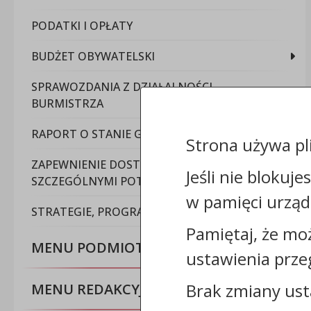
PODATKI I OPŁATY
BUDŻET OBYWATELSKI
SPRAWOZDANIA Z DZIAŁALNOŚCI
BURMISTRZA
RAPORT O STANIE GMINY
Strona używa pl
ZAPEWNIENIE DOSTĘPNOŚCI DLA OSÓB ZE
Jeśli nie blokuje
SZCZEGÓLNYMI POTRZEBAMI
w pamięci urząd
STRATEGIE, PROGRAMY, PLANY
Pamiętaj, że mo
MENU PODMIOTOWE
ustawienia prze
Brak zmiany ust
MENU REDAKCYJNE