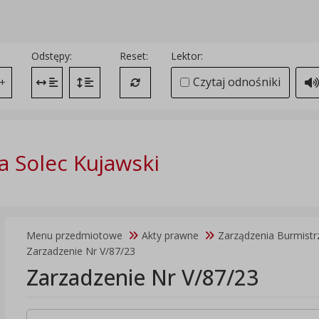
Odstępy:
Reset:
Lektor:
Czytaj odnośniki
+
Zmień odstęp między literami
Zmień interlinię i margines między paragrafami
Przywróć ustawienia domyślne
 Solec Kujawski
Menu przedmiotowe
Akty prawne
Zarządzenia Burmistr
Zarzadzenie Nr V/87/23
Zarzadzenie Nr V/87/23