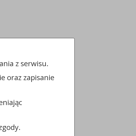
nia z serwisu.
cie oraz zapisanie
eniając
zgody.