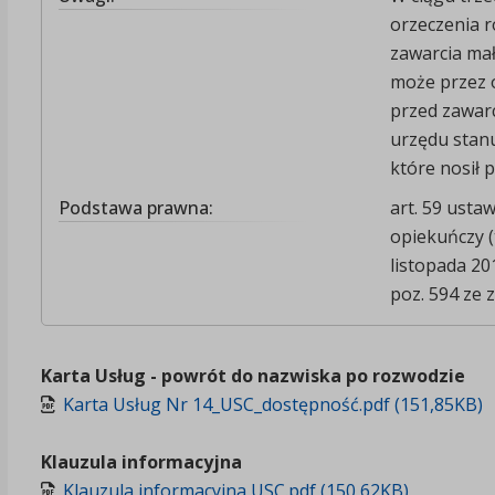
orzeczenia 
zawarcia ma
może przez 
przed zawar
urzędu stan
które nosił 
Podstawa prawna:
art. 59 usta
opiekuńczy (t
listopada 20
poz. 594 ze z
Karta Usług - powrót do nazwiska po rozwodzie
Karta Usług Nr 14_USC_dostępność.pdf (151,85KB)
Klauzula informacyjna
Klauzula informacyjna USC.pdf (150,62KB)