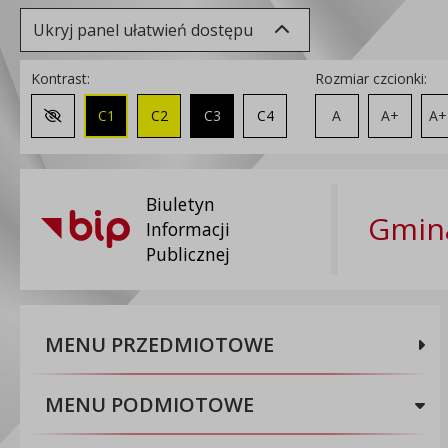
Ukryj panel ułatwień dostępu
Kontrast:
Rozmiar czcionki:
C1
C2
C3
C4
A
A+
A+
Zmień kontrast na domyślny
Biuletyn
Gmina
Informacji
Publicznej
MENU PRZEDMIOTOWE
MENU PODMIOTOWE