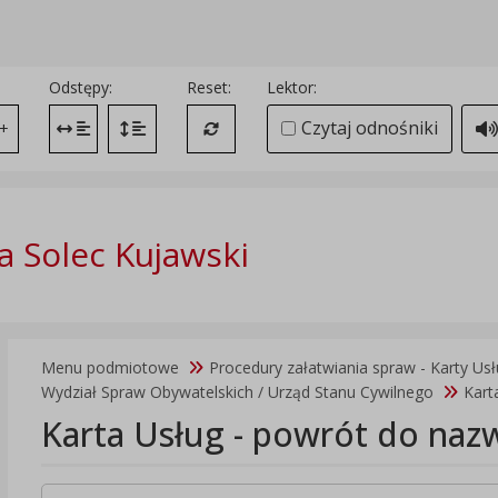
Odstępy:
Reset:
Lektor:
Czytaj odnośniki
+
Zmień odstęp między literami
Zmień interlinię i margines między paragrafami
Przywróć ustawienia domyślne
 Solec Kujawski
Menu podmiotowe
Procedury załatwiania spraw - Karty Us
Wydział Spraw Obywatelskich / Urząd Stanu Cywilnego
Kart
Karta Usług - powrót do naz