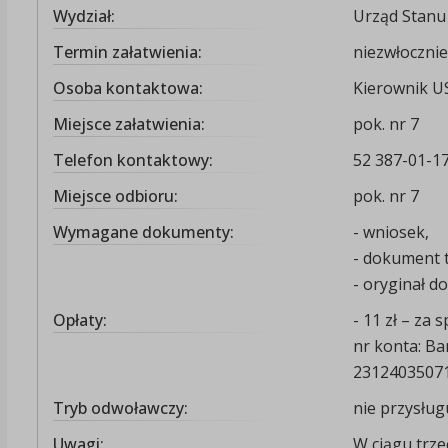
Wydział:
Urząd Stanu
Termin załatwienia:
niezwłocznie
Osoba kontaktowa:
Kierownik U
Miejsce załatwienia:
pok. nr 7
Telefon kontaktowy:
52 387-01-1
Miejsce odbioru:
pok. nr 7
Wymagane dokumenty:
- wniosek,
- dokument t
- oryginał d
Opłaty:
- 11 zł – za
nr konta: Ba
2312403507
Tryb odwoławczy:
nie przysług
Uwagi:
W ciągu trze