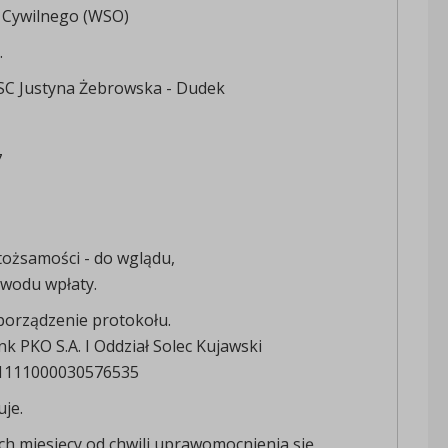
 Cywilnego (WSO)
.
SC Justyna Żebrowska - Dudek
7
ożsamości - do wglądu,
owodu wpłaty.
 sporządzenie protokołu.
nk PKO S.A. I Oddział Solec Kujawski
1111000030576535
uje.
ch miesięcy od chwili uprawomocnienia się