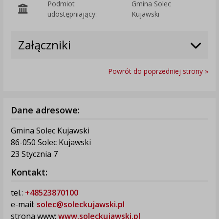
Podmiot
Gmina Solec
O
udostępniający:
Kujawski
Załączniki
Powrót do poprzedniej strony »
Dane adresowe:
Gmina Solec Kujawski
86-050 Solec Kujawski
23 Stycznia 7
Kontakt:
tel.:
+48523870100
e-mail:
solec@soleckujawski.pl
strona www:
www.soleckujawski.pl