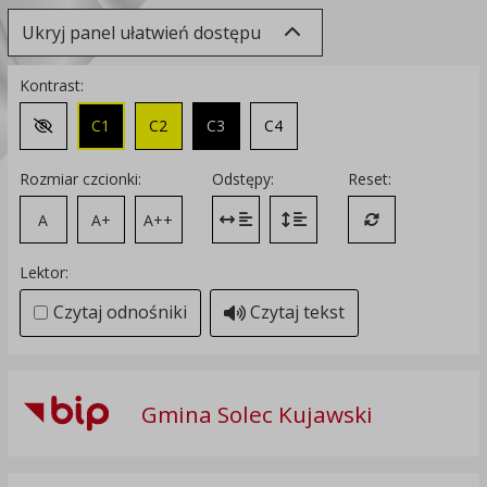
Ukryj panel ułatwień dostępu
Kontrast:
C1
C2
C3
C4
Zmień kontrast na domyślny
Rozmiar czcionki:
Odstępy:
Reset:
A
A+
A++
Zmień odstęp między literami
Zmień interlinię i margines
Przywróć ustawi
Lektor:
Czytaj odnośniki
Czytaj tekst
Gmina Solec Kujawski