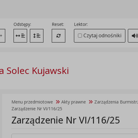
Odstępy:
Reset:
Lektor:
Czytaj odnośniki
+
Zmień odstęp między literami
Zmień interlinię i margines między paragrafami
Przywróć ustawienia domyślne
 Solec Kujawski
Menu przedmiotowe
Akty prawne
Zarządzenia Burmistr
Zarządzenie Nr VI/116/25
Zarządzenie Nr VI/116/25