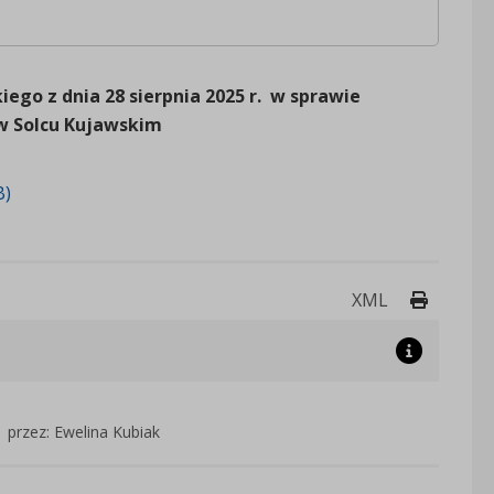
ego z dnia 28 sierpnia 2025 r. w sprawie
w Solcu Kujawskim
B)
Drukuj 
XML
przez: Ewelina Kubiak