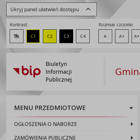
Ukryj panel ułatwień dostępu
Kontrast:
Rozmiar czcionki:
C1
C2
C3
C4
A
A+
A+
Zmień kontrast na domyślny
Biuletyn
Gmina
Informacji
Publicznej
MENU PRZEDMIOTOWE
OGŁOSZENIA O NABORZE
ZAMÓWIENIA PUBLICZNE