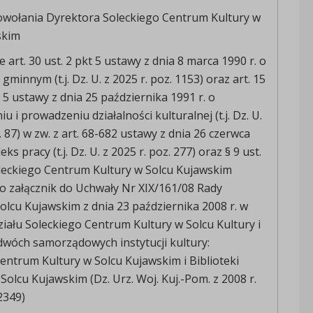
owołania Dyrektora Soleckiego Centrum Kultury w
skim
art. 30 ust. 2 pkt 5 ustawy z dnia 8 marca 1990 r. o
minnym (t.j. Dz. U. z 2025 r. poz. 1153) oraz art. 15
z 5 ustawy z dnia 25 października 1991 r. o
 i prowadzeniu działalności kulturalnej (t.j. Dz. U.
. 87) w zw. z art. 68-682 ustawy z dnia 26 czerwca
ks pracy (t.j. Dz. U. z 2025 r. poz. 277) oraz § 9 ust.
leckiego Centrum Kultury w Solcu Kujawskim
o załącznik do Uchwały Nr XIX/161/08 Rady
Solcu Kujawskim z dnia 23 października 2008 r. w
iału Soleckiego Centrum Kultury w Solcu Kultury i
wóch samorządowych instytucji kultury:
entrum Kultury w Solcu Kujawskim i Biblioteki
 Solcu Kujawskim (Dz. Urz. Woj. Kuj.-Pom. z 2008 r.
2349)