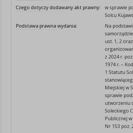
Czego dotyczy dodawany akt prawny:
w sprawie p
Solcu Kujaw
Podstawa prawna wydania:
Na podstawie 
samorządzie g
ust. 1, 2 ora
organizowaniu
z 2024 r. poz
1974 r. – Kode
1 Statutu So
stanowiąceg
Miejskiej w 
sprawie podz
utworzeniu d
Soleckiego C
Publicznej w
Nr 153 poz. 