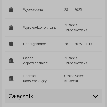
p
Wytworzono:
28-11-2025
T
Zuzanna
Wprowadzono przez:
Trzeciakowska
Udostępniono:
28-11-2025, 11:15
Osoba
Zuzanna
odpowiedzialna:
Trzeciakowska
Podmiot
Gmina Solec
O
udostępniający:
Kujawski
Załączniki