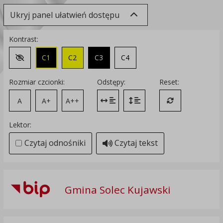
Ukryj panel ułatwień dostępu
Kontrast:
C1
C2
C3
C4
Zmień kontrast na domyślny
Rozmiar czcionki:
Odstępy:
Reset:
A
A+
A++
Zmień odstęp między literami
Zmień interlinię i margines
Przywróć ustawi
Lektor:
Czytaj odnośniki
Czytaj tekst
Gmina Solec Kujawski