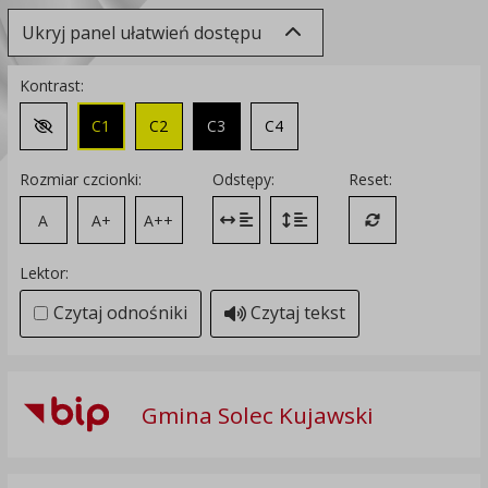
Ukryj panel ułatwień dostępu
Kontrast:
C1
C2
C3
C4
Zmień kontrast na domyślny
Rozmiar czcionki:
Odstępy:
Reset:
A
A+
A++
Zmień odstęp między literami
Zmień interlinię i margines
Przywróć ustawi
Lektor:
Czytaj odnośniki
Czytaj tekst
Gmina Solec Kujawski