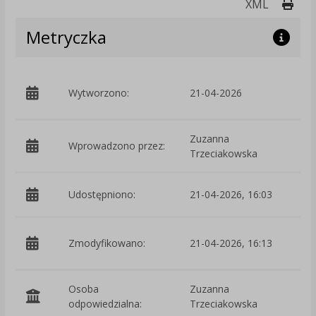
Druk
XML
Metryczka
p
Wytworzono:
21-04-2026
T
Zuzanna
Wprowadzono przez:
Trzeciakowska
Udostępniono:
21-04-2026, 16:03
p
Zmodyfikowano:
21-04-2026, 16:13
T
Osoba
Zuzanna
odpowiedzialna:
Trzeciakowska