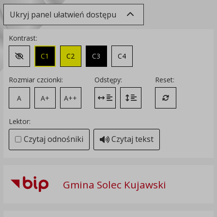
Ukryj panel ułatwień dostępu
Kontrast:
C1
C2
C3
C4
Zmień kontrast na domyślny
Rozmiar czcionki:
Odstępy:
Reset:
A
A+
A++
Zmień odstęp między literami
Zmień interlinię i margines
Przywróć ustawi
Lektor:
Czytaj odnośniki
Czytaj tekst
Gmina Solec Kujawski