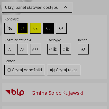
Ukryj panel ułatwień dostępu
Kontrast:
C1
C2
C3
C4
Zmień kontrast na domyślny
Rozmiar czcionki:
Odstępy:
Reset:
A
A+
A++
Zmień odstęp między literami
Zmień interlinię i margines
Przywróć ustawi
Lektor:
Czytaj odnośniki
Czytaj tekst
Gmina Solec Kujawski