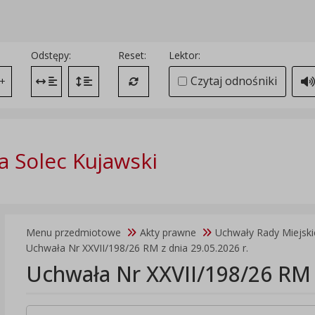
Odstępy:
Reset:
Lektor:
Czytaj odnośniki
+
Zmień odstęp między literami
Zmień interlinię i margines między paragrafami
Przywróć ustawienia domyślne
 Solec Kujawski
Menu przedmiotowe
Akty prawne
Uchwały Rady Miejskie
Uchwała Nr XXVII/198/26 RM z dnia 29.05.2026 r.
Uchwała Nr XXVII/198/26 RM z