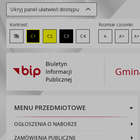
Ukryj panel ułatwień dostępu
Kontrast:
Rozmiar czcionki:
C1
C2
C3
C4
A
A+
A+
Zmień kontrast na domyślny
Biuletyn
Gmina
Informacji
Publicznej
MENU PRZEDMIOTOWE
OGŁOSZENIA O NABORZE
ZAMÓWIENIA PUBLICZNE