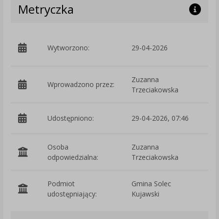
Metryczka
p
Wytworzono:
29-04-2026
T
Zuzanna
Wprowadzono przez:
Trzeciakowska
Udostępniono:
29-04-2026, 07:46
Osoba
Zuzanna
odpowiedzialna:
Trzeciakowska
Podmiot
Gmina Solec
O
udostępniający:
Kujawski