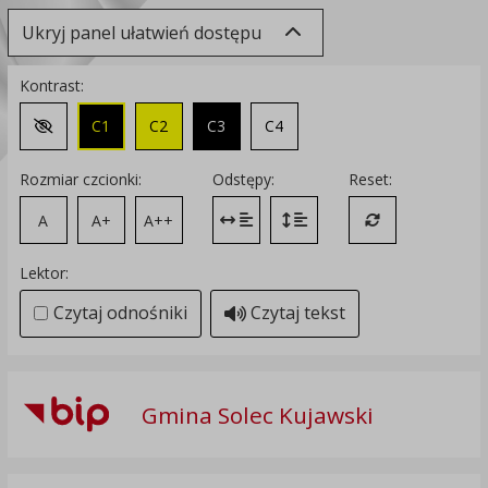
Ukryj panel ułatwień dostępu
Kontrast:
C1
C2
C3
C4
Zmień kontrast na domyślny
Rozmiar czcionki:
Odstępy:
Reset:
A
A+
A++
Zmień odstęp między literami
Zmień interlinię i margines
Przywróć ustawi
Lektor:
Czytaj odnośniki
Czytaj tekst
Gmina Solec Kujawski