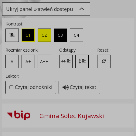
Ukryj panel ułatwień dostępu
Kontrast:
C1
C2
C3
C4
Zmień kontrast na domyślny
Rozmiar czcionki:
Odstępy:
Reset:
A
A+
A++
Zmień odstęp między literami
Zmień interlinię i margines
Przywróć ustawi
Lektor:
Czytaj odnośniki
Czytaj tekst
Gmina Solec Kujawski