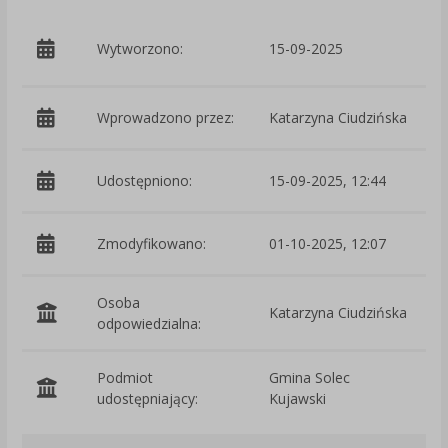
p
Wytworzono:
15-09-2025
C
Wprowadzono przez:
Katarzyna Ciudzińska
Udostępniono:
15-09-2025, 12:44
Zmodyfikowano:
01-10-2025, 12:07
p
Osoba
Katarzyna Ciudzińska
odpowiedzialna:
Podmiot
Gmina Solec
O
udostępniający:
Kujawski