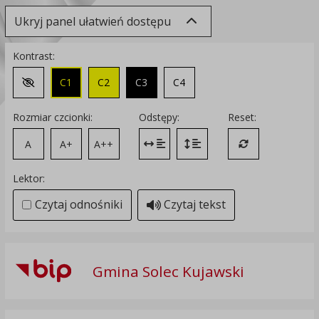
Ukryj panel ułatwień dostępu
Kontrast:
C1
C2
C3
C4
Zmień kontrast na domyślny
Rozmiar czcionki:
Odstępy:
Reset:
A
A+
A++
Zmień odstęp między literami
Zmień interlinię i margines
Przywróć ustawi
Lektor:
Czytaj odnośniki
Czytaj tekst
Gmina Solec Kujawski