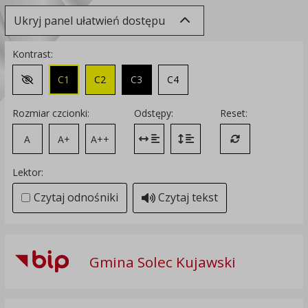
Ukryj panel ułatwień dostępu
Kontrast:
C1
C2
C3
C4
Zmień kontrast na domyślny
Rozmiar czcionki:
Odstępy:
Reset:
A
A+
A++
Zmień odstęp między literami
Zmień interlinię i margines
Przywróć ustawi
Lektor:
Czytaj odnośniki
Czytaj tekst
Gmina Solec Kujawski