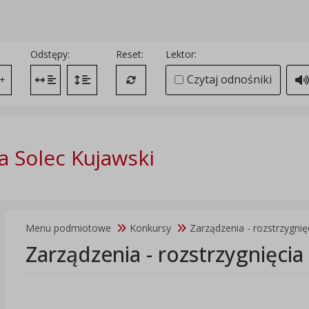
Odstępy:
Reset:
Lektor:
Czytaj odnośniki
+
Zmień odstęp między literami
Zmień interlinię i margines między paragrafami
Przywróć ustawienia domyślne
 Solec Kujawski
Menu podmiotowe
Konkursy
Zarządzenia - rozstrzygnię
Zarządzenia - rozstrzygnięcia