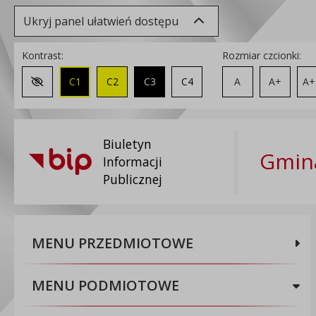
Ukryj panel ułatwień dostępu
Kontrast:
Rozmiar czcionki:
C1
C2
C3
C4
A
A+
A+
Zmień kontrast na domyślny
Biuletyn
Gmina
Informacji
Publicznej
MENU PRZEDMIOTOWE
MENU PODMIOTOWE