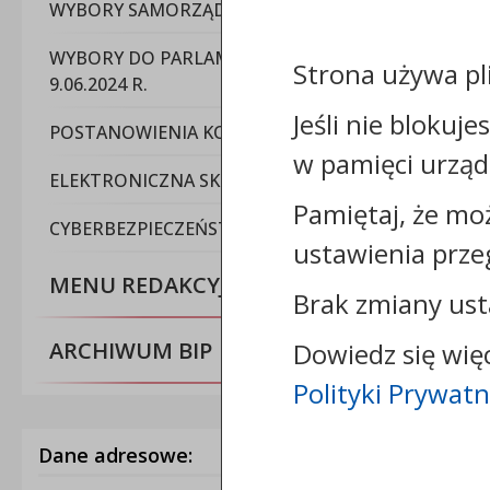
WYBORY SAMORZĄDOWE W 2024 ROKU
WYBORY DO PARLAMENTU EUROPEJSKIEGO -
Strona używa pl
9.06.2024 R.
Jeśli nie blokuje
POSTANOWIENIA KOMISARZA WYBORCZEGO
w pamięci urząd
ELEKTRONICZNA SKRZYNKA PODAWCZA
Pamiętaj, że mo
CYBERBEZPIECZEŃSTWO
ustawienia prze
MENU REDAKCYJNE
Brak zmiany ust
ARCHIWUM BIP
Dowiedz się wię
Polityki Prywatn
Dane adresowe: