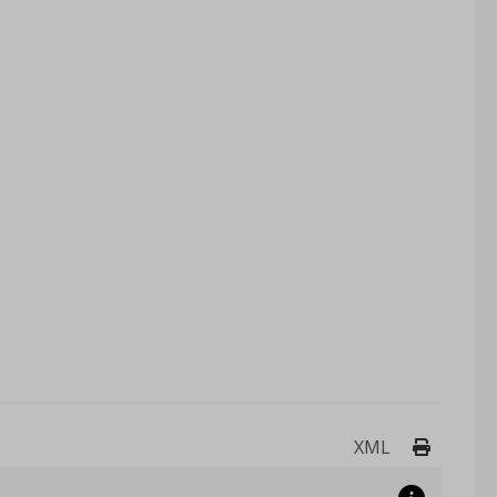
Drukuj 
XML