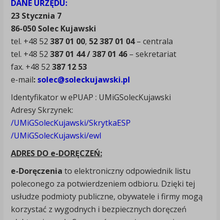
DANE URZĘDU:
23 Stycznia 7
86-050 Solec Kujawski
tel. +48 52
387 01 00
,
52 387 01 04
– centrala
tel. +48 52
387 01 44 / 387 01 46
– sekretariat
fax. +48 52
387 12 53
e-mail
:
solec@soleckujawski.pl
Identyfikator w ePUAP : UMiGSolecKujawski
Adresy Skrzynek:
/UMiGSolecKujawski/SkrytkaESP
/UMiGSolecKujawski/ewl
ADRES DO e-DORĘCZEŃ:
e-Doręczenia
to elektroniczny odpowiednik listu
poleconego za potwierdzeniem odbioru. Dzięki tej
usłudze podmioty publiczne, obywatele i firmy mogą
korzystać z wygodnych i bezpiecznych doręczeń