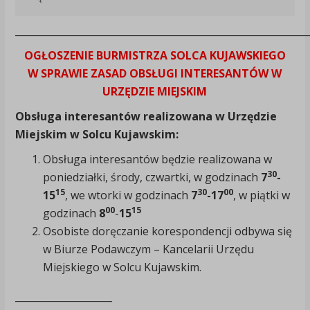
____________________________________________________________
OGŁOSZENIE BURMISTRZA SOLCA KUJAWSKIEGO
W SPRAWIE ZASAD OBSŁUGI INTERESANTÓW W
URZĘDZIE MIEJSKIM
Obsługa interesantów realizowana w Urzędzie
Miejskim w Solcu Kujawskim:
Obsługa interesantów będzie realizowana w
30
poniedziałki, środy, czwartki, w godzinach
7
-
15
30
00
15
, we wtorki w godzinach
7
-17
, w piątki w
00
15
godzinach
8
-
15
Osobiste doręczanie korespondencji odbywa się
w Biurze Podawczym – Kancelarii Urzędu
Miejskiego w Solcu Kujawskim.
____________________