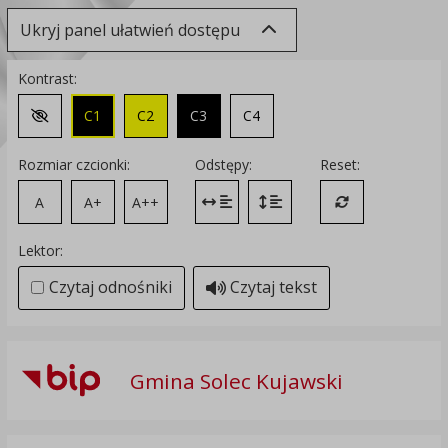
Ukryj panel ułatwień dostępu
Kontrast:
C1
C2
C3
C4
Zmień kontrast na domyślny
Rozmiar czcionki:
Odstępy:
Reset:
A
A+
A++
Zmień odstęp między literami
Zmień interlinię i margines
Przywróć ustawi
Lektor:
Czytaj odnośniki
Czytaj tekst
Gmina Solec Kujawski